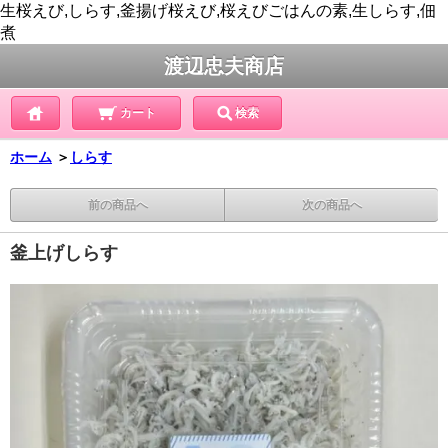
生桜えび,しらす,釜揚げ桜えび,桜えびごはんの素,生しらす,佃
煮
渡辺忠夫商店
カート
検索
ホーム
＞
しらす
前の商品へ
次の商品へ
釜上げしらす