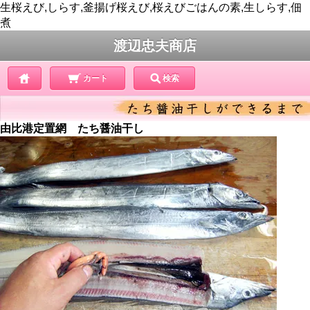
生桜えび,しらす,釜揚げ桜えび,桜えびごはんの素,生しらす,佃
煮
渡辺忠夫商店
カート
検索
由比港定置網 たち醤油干し