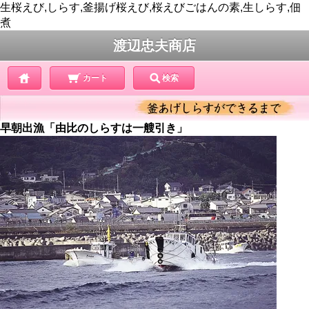
生桜えび,しらす,釜揚げ桜えび,桜えびごはんの素,生しらす,佃
煮
渡辺忠夫商店
カート
検索
早朝出漁「由比のしらすは一艘引き」