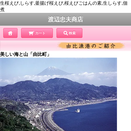
生桜えび,しらす,釜揚げ桜えび,桜えびごはんの素,生しらす,佃
煮
渡辺忠夫商店
カート
検索
美しい海と山「由比町」