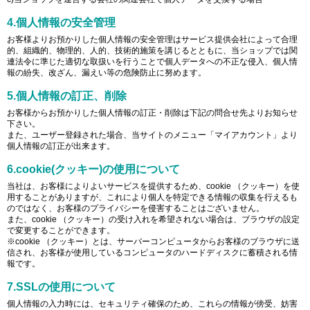
4.個人情報の安全管理
お客様よりお預かりした個人情報の安全管理はサービス提供会社によって合理
的、組織的、物理的、人的、技術的施策を講じるとともに、当ショップでは関
連法令に準じた適切な取扱いを行うことで個人データへの不正な侵入、個人情
報の紛失、改ざん、漏えい等の危険防止に努めます。
5.個人情報の訂正、削除
お客様からお預かりした個人情報の訂正・削除は下記の問合せ先よりお知らせ
下さい。
また、ユーザー登録された場合、当サイトのメニュー「マイアカウント」より
個人情報の訂正が出来ます。
6.cookie(クッキー)の使用について
当社は、お客様によりよいサービスを提供するため、cookie （クッキー）を使
用することがありますが、これにより個人を特定できる情報の収集を行えるも
のではなく、お客様のプライバシーを侵害することはございません。
また、cookie （クッキー）の受け入れを希望されない場合は、ブラウザの設定
で変更することができます。
※cookie （クッキー）とは、サーバーコンピュータからお客様のブラウザに送
信され、お客様が使用しているコンピュータのハードディスクに蓄積される情
報です。
7.SSLの使用について
個人情報の入力時には、セキュリティ確保のため、これらの情報が傍受、妨害