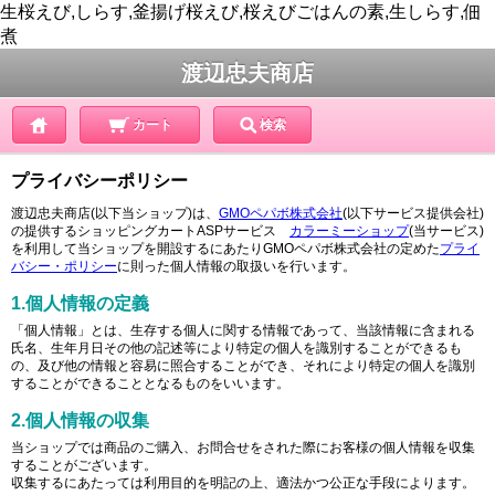
生桜えび,しらす,釜揚げ桜えび,桜えびごはんの素,生しらす,佃
煮
渡辺忠夫商店
カート
検索
プライバシーポリシー
渡辺忠夫商店(以下当ショップ)は、
GMOペパボ株式会社
(以下サービス提供会社)
の提供するショッピングカートASPサービス
カラーミーショップ
(当サービス)
を利用して当ショップを開設するにあたりGMOペパボ株式会社の定めた
プライ
バシー・ポリシー
に則った個人情報の取扱いを行います。
1.個人情報の定義
「個人情報」とは、生存する個人に関する情報であって、当該情報に含まれる
氏名、生年月日その他の記述等により特定の個人を識別することができるも
の、及び他の情報と容易に照合することができ、それにより特定の個人を識別
することができることとなるものをいいます。
2.個人情報の収集
当ショップでは商品のご購入、お問合せをされた際にお客様の個人情報を収集
することがございます。
収集するにあたっては利用目的を明記の上、適法かつ公正な手段によります。