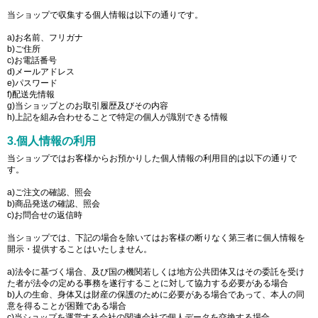
当ショップで収集する個人情報は以下の通りです。
a)お名前、フリガナ
b)ご住所
c)お電話番号
d)メールアドレス
e)パスワード
f)配送先情報
g)当ショップとのお取引履歴及びその内容
h)上記を組み合わせることで特定の個人が識別できる情報
3.個人情報の利用
当ショップではお客様からお預かりした個人情報の利用目的は以下の通りで
す。
a)ご注文の確認、照会
b)商品発送の確認、照会
c)お問合せの返信時
当ショップでは、下記の場合を除いてはお客様の断りなく第三者に個人情報を
開示・提供することはいたしません。
a)法令に基づく場合、及び国の機関若しくは地方公共団体又はその委託を受け
た者が法令の定める事務を遂行することに対して協力する必要がある場合
b)人の生命、身体又は財産の保護のために必要がある場合であって、本人の同
意を得ることが困難である場合
c)当ショップを運営する会社の関連会社で個人データを交換する場合