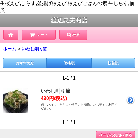
生桜えび,しらす,釜揚げ桜えび,桜えびごはんの素,生しらす,佃
煮
渡辺忠夫商店
カート
検索
ホーム
＞
いわし削り節
おすすめ順
価格順
新着順
1-1 / 1
いわし削り節
430円(税込)
鰯（いわし）を丸ごと使用。お漬物、だし等でご利用く
ださい。
1-1 / 1
ページの先頭へ戻る